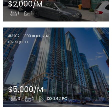
$2,000/M
1
1
#3202 - 1300 BOUL. RENÉ-
LÉVESQUE O.
$5,000/M
3
2
1330.42 PC