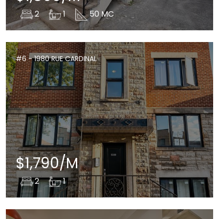
2
1
50 MC
#6 - 1980 RUE CARDINAL
$1,790/M
2
1